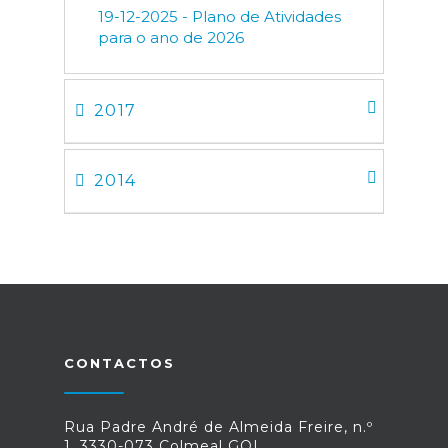
19-12-2025 - Plano de Atividades
para o ano de 2026
2017
2014
CONTACTOS
Rua Padre André de Almeida Freire, n.º
1, 3330-073 Colmeal GOI